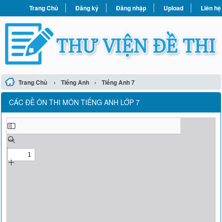
Trang Chủ
Đăng ký
Đăng nhập
Upload
Liên hệ
›
›
Trang Chủ
Tiếng Anh
Tiếng Anh 7
CÁC ĐỀ ÔN THI MÔN TIẾNG ANH LỚP 7