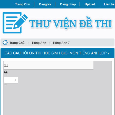
Trang Chủ
Đăng ký
Đăng nhập
Upload
Liên hệ
›
›
Trang Chủ
Tiếng Anh
Tiếng Anh 7
CÁC CÂU HỎI ÔN THI HỌC SINH GIỎI MÔN TIẾNG ANH LỚP 7