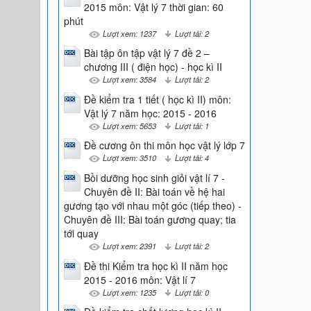
2015 môn: Vật lý 7 thời gian: 60
phút
Lượt xem: 1237
Lượt tải: 2
Bài tập ôn tập vật lý 7 đề 2 –
chương III ( điện học) - học kì II
Lượt xem: 3584
Lượt tải: 2
Đề kiểm tra 1 tiết ( học kì II) môn:
Vật lý 7 năm học: 2015 - 2016
Lượt xem: 5653
Lượt tải: 1
Đề cương ôn thi môn học vật lý lớp 7
Lượt xem: 3510
Lượt tải: 4
Bồi dưỡng học sinh giỏi vật lí 7 -
Chuyên đề II: Bài toán về hệ hai
gương tạo với nhau một góc (tiếp theo) -
Chuyên đề III: Bài toán gương quay; tia
tới quay
Lượt xem: 2391
Lượt tải: 2
Đề thi Kiểm tra học kì II năm học
2015 - 2016 môn: Vật lí 7
Lượt xem: 1235
Lượt tải: 0