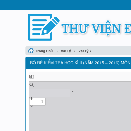
›
›
Trang Chủ
Vật Lý
Vật Lý 7
BỘ ĐỀ KIỂM TRA HỌC KÌ II (NĂM 2015 – 2016) MÔN: 