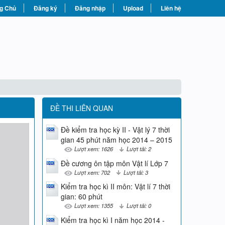
g Chủ
Đăng ký
Đăng nhập
Upload
Liên hệ
ĐỀ THI LIÊN QUAN
Đề kiểm tra học kỳ II - Vật lý 7 thời
gian 45 phút năm học 2014 – 2015
Lượt xem: 1626
Lượt tải: 2
Đề cương ôn tập môn Vật lí Lớp 7
Lượt xem: 702
Lượt tải: 3
Kiểm tra học kì II môn: Vật lí 7 thời
gian: 60 phút
Lượt xem: 1355
Lượt tải: 0
Kiểm tra học kì I năm học 2014 -