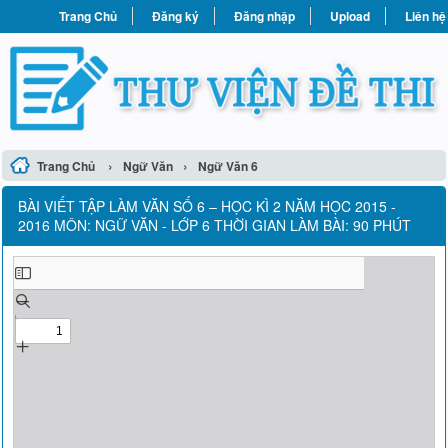
Trang Chủ
Đăng ký
Đăng nhập
Upload
Liên hệ
›
›
Trang Chủ
Ngữ Văn
Ngữ Văn 6
BÀI VIẾT TẬP LÀM VĂN SỐ 6 – HỌC KÌ 2 NĂM HỌC 2015 -
2016 MÔN: NGỮ VĂN - LỚP 6 THỜI GIAN LÀM BÀI: 90 PHÚT