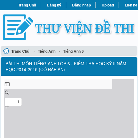
Trang Chủ
Đăng ký
Đăng nhập
Upload
Liên hệ
›
›
Trang Chủ
Tiếng Anh
Tiếng Anh 6
BÀI THI MÔN TIẾNG ANH LỚP 6 - KIỂM TRA HỌC KỲ II NĂM
HỌC 2014-2015 (CÓ ĐÁP ÁN)