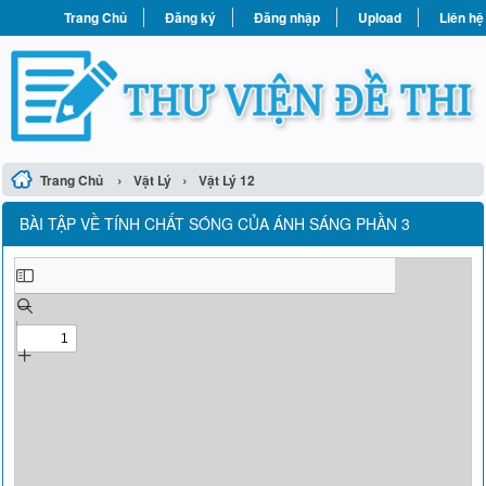
Trang Chủ
Đăng ký
Đăng nhập
Upload
Liên hệ
›
›
Trang Chủ
Vật Lý
Vật Lý 12
BÀI TẬP VỀ TÍNH CHẤT SÓNG CỦA ÁNH SÁNG PHẦN 3