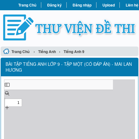
Trang Chủ
Đăng ký
Đăng nhập
Upload
Liên hệ
›
›
Trang Chủ
Tiếng Anh
Tiếng Anh 9
BÀI TẬP TIẾNG ANH LỚP 9 - TẬP MỘT (CÓ ĐÁP ÁN) - MAI LAN
HƯƠNG