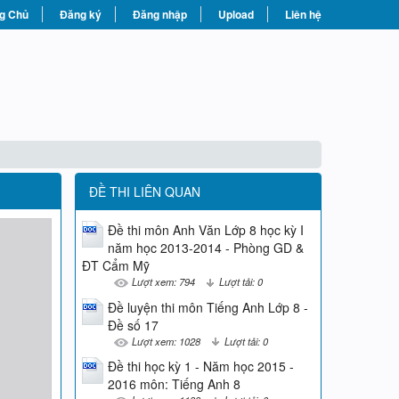
g Chủ
Đăng ký
Đăng nhập
Upload
Liên hệ
ĐỀ THI LIÊN QUAN
Đề thi môn Anh Văn Lớp 8 học kỳ I
năm học 2013-2014 - Phòng GD &
ĐT Cẩm Mỹ
Lượt xem: 794
Lượt tải: 0
Đề luyện thi môn Tiếng Anh Lớp 8 -
Đề số 17
Lượt xem: 1028
Lượt tải: 0
Đề thi học kỳ 1 - Năm học 2015 -
2016 môn: Tiếng Anh 8