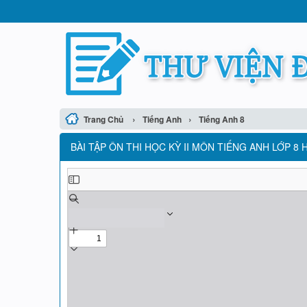
›
›
Trang Chủ
Tiếng Anh
Tiếng Anh 8
BÀI TẬP ÔN THI HỌC KỲ II MÔN TIẾNG ANH LỚP 8 