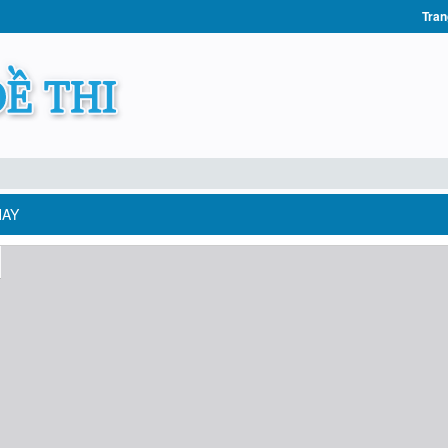
Tran
HAY