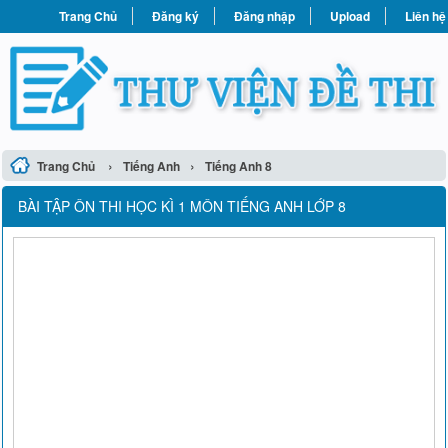
Trang Chủ
Đăng ký
Đăng nhập
Upload
Liên hệ
›
›
Trang Chủ
Tiếng Anh
Tiếng Anh 8
BÀI TẬP ÔN THI HỌC KÌ 1 MÔN TIẾNG ANH LỚP 8