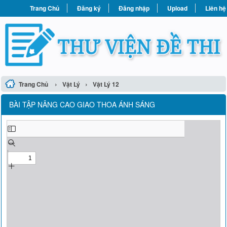
Trang Chủ
Đăng ký
Đăng nhập
Upload
Liên hệ
›
›
Trang Chủ
Vật Lý
Vật Lý 12
BÀI TẬP NÂNG CAO GIAO THOA ÁNH SÁNG