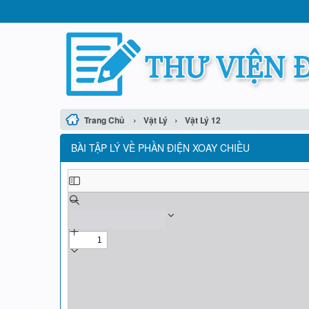
›
›
Trang Chủ
Vật Lý
Vật Lý 12
BÀI TẬP LÝ VỀ PHẦN ĐIỆN XOAY CHIỀU