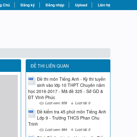
g Chủ
Đăng ký
Đăng nhập
Upload
Liên hệ
ĐỀ THI LIÊN QUAN
Đề thi môn Tiếng Anh - Kỳ thi tuyển
sinh vào lớp 10 THPT Chuyên năm
học 2016-2017 - Mã đề 325 - Sở GD &
ĐT Vĩnh Phúc
Lượt xem: 858
Lượt tải: 0
Đề kiểm tra 45 phút môn Tiếng Anh
Lớp 9 - Trường THCS Phan Chu
Trinh
Lượt xem: 984
Lượt tải: 0