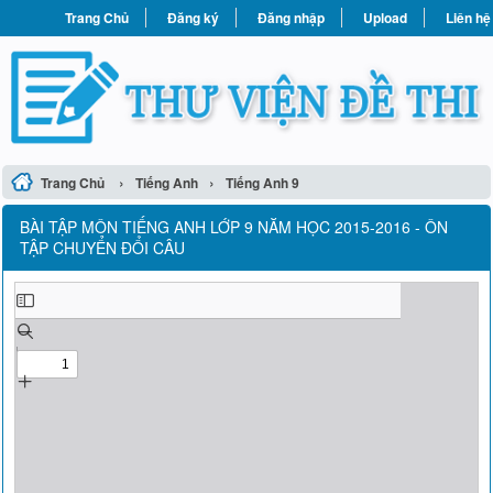
Trang Chủ
Đăng ký
Đăng nhập
Upload
Liên hệ
›
›
Trang Chủ
Tiếng Anh
Tiếng Anh 9
BÀI TẬP MÔN TIẾNG ANH LỚP 9 NĂM HỌC 2015-2016 - ÔN
TẬP CHUYỂN ĐỔI CÂU