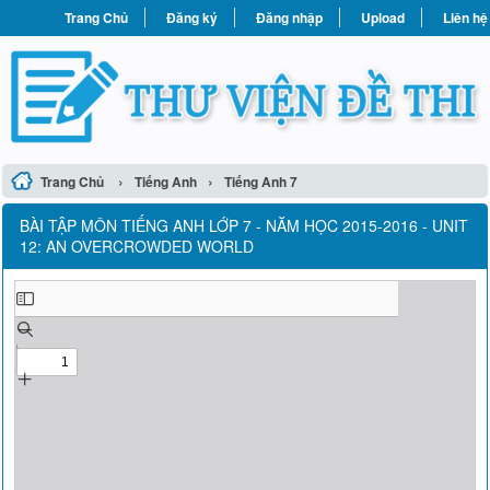
Trang Chủ
Đăng ký
Đăng nhập
Upload
Liên hệ
›
›
Trang Chủ
Tiếng Anh
Tiếng Anh 7
BÀI TẬP MÔN TIẾNG ANH LỚP 7 - NĂM HỌC 2015-2016 - UNIT
12: AN OVERCROWDED WORLD