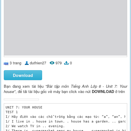
3 trang
duthien27
979
0
Download
Bạn đang xem tài liệu
"Bài tập môn Tiếng Anh Lớp 6 - Unit 7: Your
house"
, để tải tài liệu gốc về máy bạn click vào nút
DOWNLOAD
ở trên
UNIT 7: YOUR HOUSE

TEST 1

I/ Hãy điền vào các chỗ trống bằng các mạo từ: “a”, “an”, hay 
1/ I live in . house in town. . house has a garden. .. garden
2/ We watch TV in .. evening.

3/ There is  supermarket near my house. . supermarket is big.
