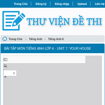
Trang Chủ
Đăng ký
Đăng nhập
Upload
Liên hệ
›
›
Trang Chủ
Tiếng Anh
Tiếng Anh 6
BÀI TẬP MÔN TIẾNG ANH LỚP 6 - UNIT 7: YOUR HOUSE