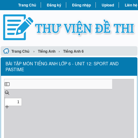
Trang Chủ
Đăng ký
Đăng nhập
Upload
Liên hệ
›
›
Trang Chủ
Tiếng Anh
Tiếng Anh 6
BÀI TẬP MÔN TIẾNG ANH LỚP 6 - UNIT 12: SPORT AND
PASTIME