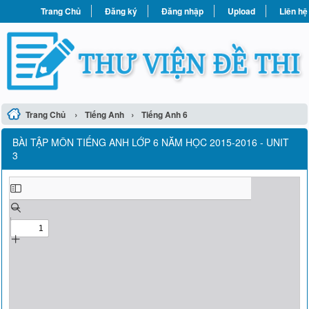
Trang Chủ
Đăng ký
Đăng nhập
Upload
Liên hệ
›
›
Trang Chủ
Tiếng Anh
Tiếng Anh 6
BÀI TẬP MÔN TIẾNG ANH LỚP 6 NĂM HỌC 2015-2016 - UNIT
3