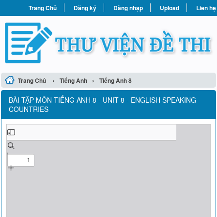
Trang Chủ
Đăng ký
Đăng nhập
Upload
Liên hệ
›
›
Trang Chủ
Tiếng Anh
Tiếng Anh 8
BÀI TẬP MÔN TIẾNG ANH 8 - UNIT 8 - ENGLISH SPEAKING
COUNTRIES