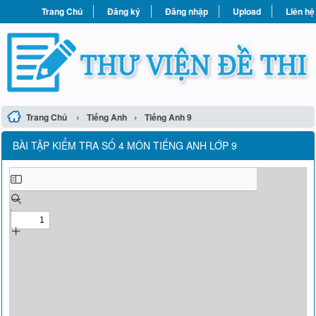
Trang Chủ
Đăng ký
Đăng nhập
Upload
Liên hệ
›
›
Trang Chủ
Tiếng Anh
Tiếng Anh 9
BÀI TẬP KIỂM TRA SỐ 4 MÔN TIẾNG ANH LỚP 9