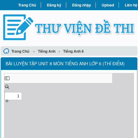
Trang Chủ
Đăng ký
Đăng nhập
Upload
Liên hệ
›
›
Trang Chủ
Tiếng Anh
Tiếng Anh 6
BÀI LUYỆN TẬP UNIT 8 MÔN TIẾNG ANH LỚP 6 (THÍ ĐIỂM)