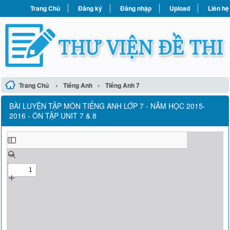
Trang Chủ
Đăng ký
Đăng nhập
Upload
Liên hệ
›
›
Trang Chủ
Tiếng Anh
Tiếng Anh 7
BÀI LUYỆN TẬP MÔN TIẾNG ANH LỚP 7 - NĂM HỌC 2015-
2016 - ÔN TẬP UNIT 7 & 8