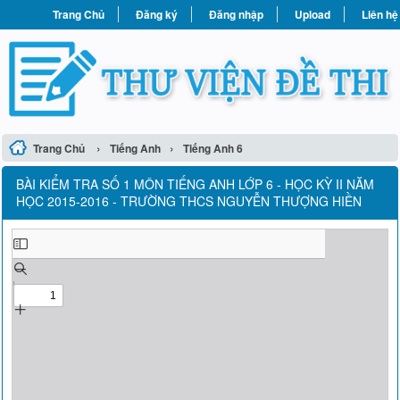
Trang Chủ
Đăng ký
Đăng nhập
Upload
Liên hệ
›
›
Trang Chủ
Tiếng Anh
Tiếng Anh 6
BÀI KIỂM TRA SỐ 1 MÔN TIẾNG ANH LỚP 6 - HỌC KỲ II NĂM
HỌC 2015-2016 - TRƯỜNG THCS NGUYỄN THƯỢNG HIỀN