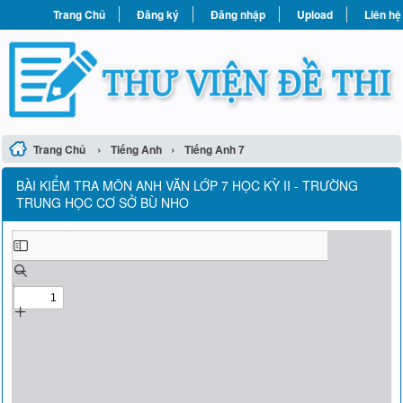
Trang Chủ
Đăng ký
Đăng nhập
Upload
Liên hệ
›
›
Trang Chủ
Tiếng Anh
Tiếng Anh 7
BÀI KIỂM TRA MÔN ANH VĂN LỚP 7 HỌC KỲ II - TRƯỜNG
TRUNG HỌC CƠ SỞ BÙ NHO