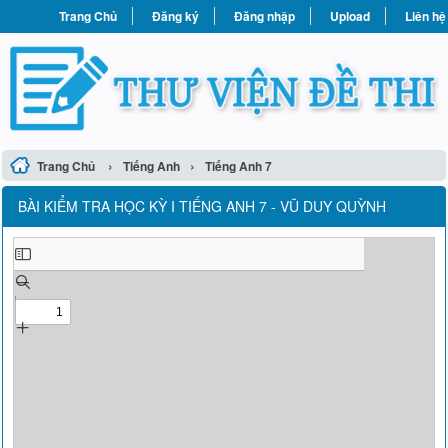
Trang Chủ
Đăng ký
Đăng nhập
Upload
Liên hệ
›
›
Trang Chủ
Tiếng Anh
Tiếng Anh 7
BÀI KIỂM TRA HỌC KỲ I TIẾNG ANH 7 - VŨ DUY QUỲNH