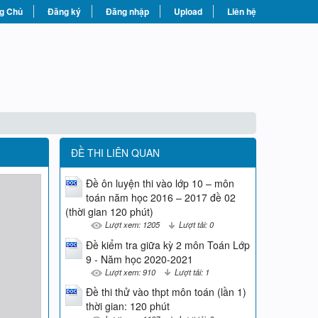
g Chủ
Đăng ký
Đăng nhập
Upload
Liên hệ
ĐỀ THI LIÊN QUAN
Đề ôn luyện thi vào lớp 10 – môn
toán năm học 2016 – 2017 đề 02
(thời gian 120 phút)
Lượt xem: 1205
Lượt tải: 0
Đề kiểm tra giữa kỳ 2 môn Toán Lớp
9 - Năm học 2020-2021
Lượt xem: 910
Lượt tải: 1
Đề thi thử vào thpt môn toán (lần 1)
thời gian: 120 phút