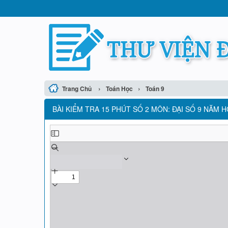
›
›
Trang Chủ
Toán Học
Toán 9
BÀI KIỂM TRA 15 PHÚT SỐ 2 MÔN: ĐẠI SỐ 9 NĂM HỌ