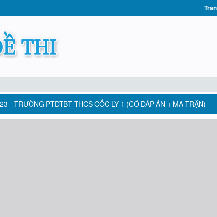
Tran
2023 - TRƯỜNG PTDTBT THCS CỐC LY 1 (CÓ ĐÁP ÁN + MA TRẬN)