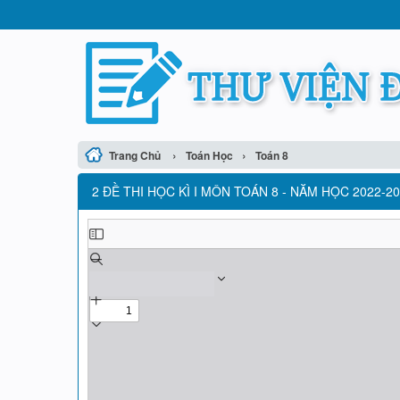
›
›
Trang Chủ
Toán Học
Toán 8
2 ĐỀ THI HỌC KÌ I MÔN TOÁN 8 - NĂM HỌC 2022-