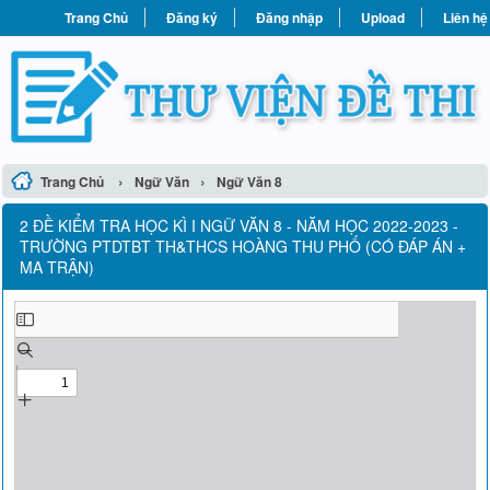
Trang Chủ
Đăng ký
Đăng nhập
Upload
Liên hệ
›
›
Trang Chủ
Ngữ Văn
Ngữ Văn 8
2 ĐỀ KIỂM TRA HỌC KÌ I NGỮ VĂN 8 - NĂM HỌC 2022-2023 -
TRƯỜNG PTDTBT TH&THCS HOÀNG THU PHỐ (CÓ ĐÁP ÁN +
MA TRẬN)