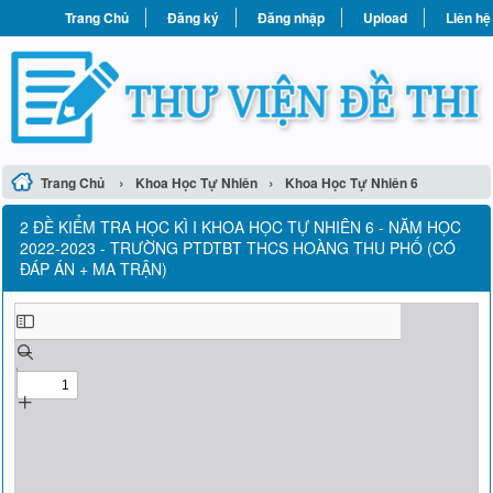
Trang Chủ
Đăng ký
Đăng nhập
Upload
Liên hệ
›
›
Trang Chủ
Khoa Học Tự Nhiên
Khoa Học Tự Nhiên 6
2 ĐỀ KIỂM TRA HỌC KÌ I KHOA HỌC TỰ NHIÊN 6 - NĂM HỌC
2022-2023 - TRƯỜNG PTDTBT THCS HOÀNG THU PHỐ (CÓ
ĐÁP ÁN + MA TRẬN)