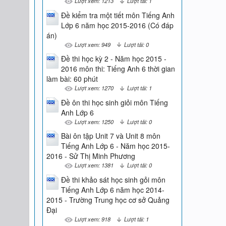
Lượt xem: 1213
Lượt tải: 1
Đề kiểm tra một tiết môn Tiếng Anh
Lớp 6 năm học 2015-2016 (Có đáp
án)
Lượt xem: 949
Lượt tải: 0
Đề thi học kỳ 2 - Năm học 2015 -
2016 môn thi: Tiếng Anh 6 thời gian
làm bài: 60 phút
Lượt xem: 1270
Lượt tải: 1
Đề ôn thi học sinh giỏi môn Tiếng
Anh Lớp 6
Lượt xem: 1250
Lượt tải: 0
Bài ôn tập Unit 7 và Unit 8 môn
Tiếng Anh Lớp 6 - Năm học 2015-
2016 - Sử Thị Minh Phương
Lượt xem: 1381
Lượt tải: 0
Đề thi khảo sát học sinh gỏi môn
Tiếng Anh Lớp 6 năm học 2014-
2015 - Trường Trung học cơ sở Quảng
Đại
Lượt xem: 918
Lượt tải: 1