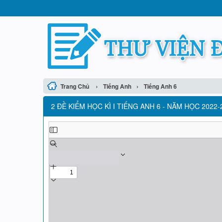
›
›
Trang Chủ
Tiếng Anh
Tiếng Anh 6
2 ĐỀ KIỂM HỌC KÌ I TIẾNG ANH 6 - NĂM HỌC 202