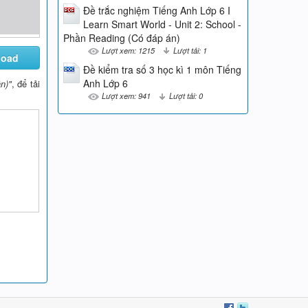
Đề trắc nghiệm Tiếng Anh Lớp 6 I
Learn Smart World - Unit 2: School -
Phần Reading (Có đáp án)
Lượt xem: 1215
Lượt tải: 1
load
Đề kiểm tra số 3 học kì 1 môn Tiếng
Anh Lớp 6
n)"
, để tải
Lượt xem: 941
Lượt tải: 0