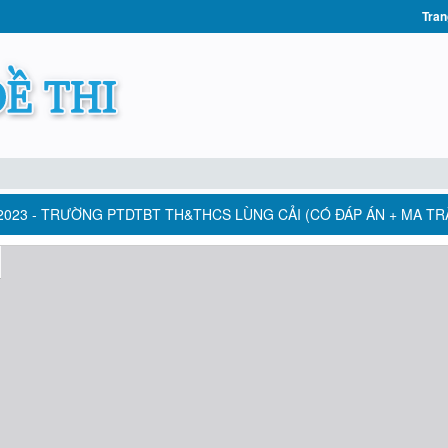
Tran
2-2023 - TRƯỜNG PTDTBT TH&THCS LÙNG CẢI (CÓ ĐÁP ÁN + MA TR