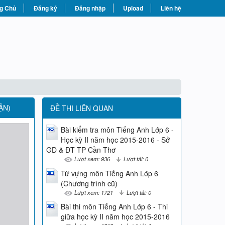
g Chủ
Đăng ký
Đăng nhập
Upload
Liên hệ
ẬN)
ĐỀ THI LIÊN QUAN
Bài kiểm tra môn Tiếng Anh Lớp 6 -
Học kỳ II năm học 2015-2016 - Sở
GD & ĐT TP Cần Thơ
Lượt xem: 936
Lượt tải: 0
Từ vựng môn Tiếng Anh Lớp 6
(Chương trình cũ)
Lượt xem: 1721
Lượt tải: 0
Bài thi môn Tiếng Anh Lớp 6 - Thi
giữa học kỳ II năm học 2015-2016