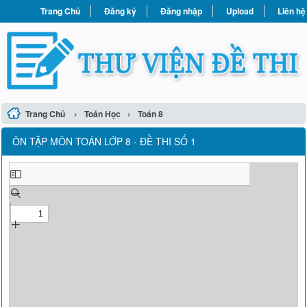
Trang Chủ
Đăng ký
Đăng nhập
Upload
Liên hệ
›
›
Trang Chủ
Toán Học
Toán 8
ÔN TẬP MÔN TOÁN LỚP 8 - ĐỀ THI SỐ 1