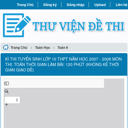
Trang Chủ
Đăng ký
Đăng nhập
Upload
Liên hệ
›
›
Trang Chủ
Toán Học
Toán 9
KÌ THI TUYỂN SINH LỚP 10 THPT NĂM HỌC 2007 - 2008 MÔN
THI: TOÁN THỜI GIAN LÀM BÀI: 120 PHÚT (KHÔNG KỂ THỜI
GIAN GIAO ĐỀ)