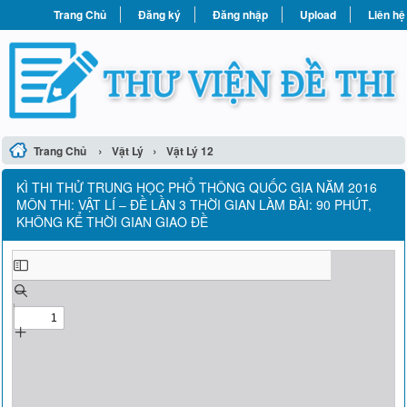
Trang Chủ
Đăng ký
Đăng nhập
Upload
Liên hệ
›
›
Trang Chủ
Vật Lý
Vật Lý 12
KÌ THI THỬ TRUNG HỌC PHỔ THÔNG QUỐC GIA NĂM 2016
MÔN THI: VẬT LÍ – ĐỀ LẦN 3 THỜI GIAN LÀM BÀI: 90 PHÚT,
KHÔNG KỂ THỜI GIAN GIAO ĐỀ