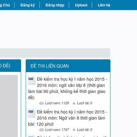
g Chủ
Đăng ký
Đăng nhập
Upload
Liên hệ
 ĐỀ)
ĐỀ THI LIÊN QUAN
Đề kiểm tra học kỳ I năm học 2015 -
2016 môn: ngữ văn lớp 8 (thời gian
làm bài 90 phút, không kể thời gian giao
đề)
Lượt xem: 1129
Lượt tải: 0
Đề kiểm tra học kỳ I năm học 2015 -
2016 môn: Ngữ văn 8 thời gian làm
bài: 120 phút
Lượt xem: 1747
Lượt tải: 0