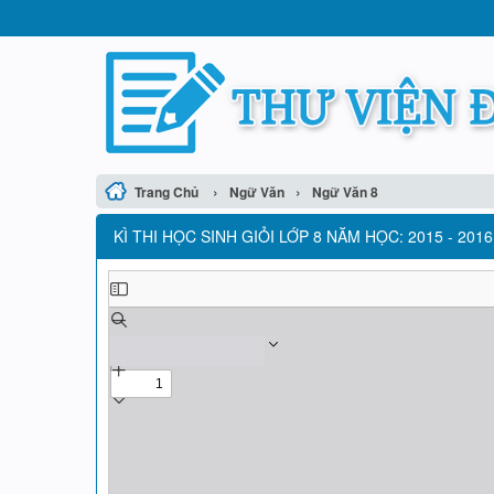
›
›
Trang Chủ
Ngữ Văn
Ngữ Văn 8
KÌ THI HỌC SINH GIỎI LỚP 8 NĂM HỌC: 2015 - 2