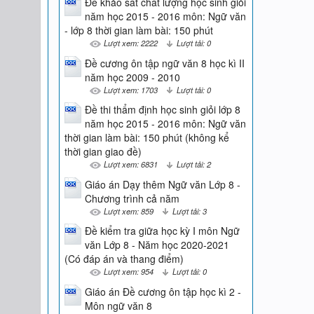
Đề khảo sát chất lượng học sinh giỏi
năm học 2015 - 2016 môn: Ngữ văn
- lớp 8 thời gian làm bài: 150 phút
Lượt xem: 2222
Lượt tải: 0
Đề cương ôn tập ngữ văn 8 học kì II
năm học 2009 - 2010
Lượt xem: 1703
Lượt tải: 0
Đề thi thẩm định học sinh giỏi lớp 8
năm học 2015 - 2016 môn: Ngữ văn
thời gian làm bài: 150 phút (không kể
thời gian giao đề)
Lượt xem: 6831
Lượt tải: 2
Giáo án Dạy thêm Ngữ văn Lớp 8 -
Chương trình cả năm
Lượt xem: 859
Lượt tải: 3
Đề kiểm tra giữa học kỳ I môn Ngữ
văn Lớp 8 - Năm học 2020-2021
(Có đáp án và thang điểm)
Lượt xem: 954
Lượt tải: 0
Giáo án Đề cương ôn tập học kì 2 -
Môn ngữ văn 8