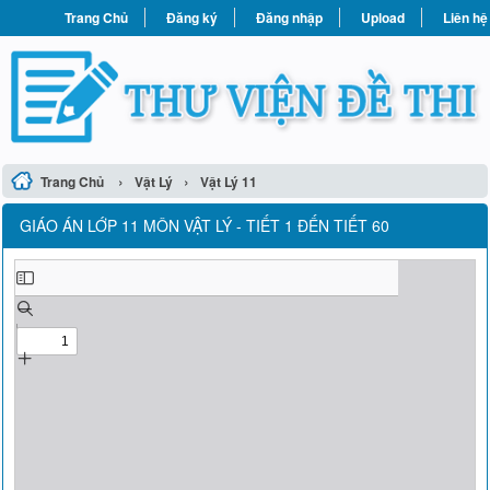
Trang Chủ
Đăng ký
Đăng nhập
Upload
Liên hệ
›
›
Trang Chủ
Vật Lý
Vật Lý 11
GIÁO ÁN LỚP 11 MÔN VẬT LÝ - TIẾT 1 ĐẾN TIẾT 60