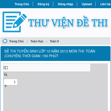
Trang Chủ
Đăng ký
Đăng nhập
Upload
Liên hệ
›
›
Trang Chủ
Toán Học
Toán 9
ĐỀ THI TUYỂN SINH LỚP 10 NĂM 2013 MÔN THI: TOÁN
(CHUYÊN) THỜI GIAN: 150 PHÚT