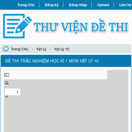
Trang Chủ
Đăng ký
Đăng nhập
Upload
Liên hệ
›
›
Trang Chủ
Vật Lý
Vật Lý 10
ĐỀ THI TRẮC NGHIỆM HỌC KÌ 1 MÔN VẬT LÝ 10