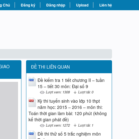
g Chủ
Đăng ký
Đăng nhập
Upload
Liên hệ
 GIAO
ĐỀ THI LIÊN QUAN
Đề kiểm tra 1 tiết chương II – tuần
15 – tiết 30 môn: Đại số 9
Lượt xem: 1308
Lượt tải: 0
Kỳ thi tuyển sinh vào lớp 10 thpt
năm học: 2015 – 2016 – môn thi:
Toán thời gian làm bài: 120 phút (không
kể thời gian phát đề)
Lượt xem: 1272
Lượt tải: 1
Đề thi thử số 5 trắc nghiệm môn