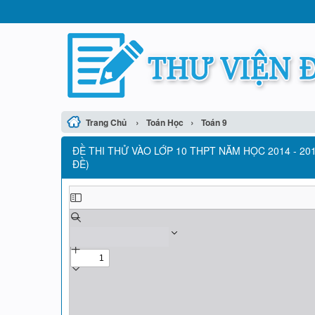
›
›
Trang Chủ
Toán Học
Toán 9
ĐỀ THI THỬ VÀO LỚP 10 THPT NĂM HỌC 2014 - 20
ĐỀ)