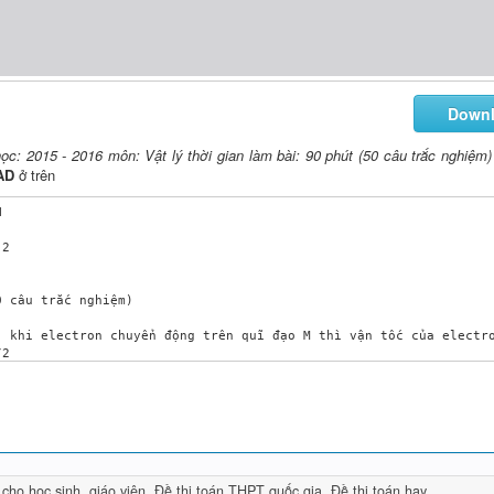
Down
học: 2015 - 2016 môn: Vật lý thời gian làm bài: 90 phút (50 câu trắc nghiệm)
AD
ở trên
n trường giữa hai bản tụ và cảm ứng từ trong lòng ống dây biến thiên điều hòa 
 cho học sinh, giáo viên
,
Đề thi toán THPT quốc gia
,
Đề thi toán hay