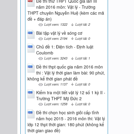
Đề thi thử THPT Quốc gia lần III
năm 2016 môn: Vật lý - Trường
THPT chuyên Nguyễn Huệ (kèm các mã
đề + đáp án)
Lượt xem: 1322
Lượt tải: 2
Bài tập vật lý về sóng cơ
Lượt xem: 2194
Lượt tải: 0
Chủ đề 1: Điện tích - Định luật
Coulomb
Lượt xem: 3243
Lượt tải: 1
Đề thi thpt quốc gia năm 2016 môn
thi : Vật lý thời gian làm bài: 90 phút,
không kể thời gian phát đề
Lượt xem: 1137
Lượt tải: 0
Kiểm tra một tiết vật lý 12 số 1 kỳ II -
Trường THPT Mỹ Đức 2
Lượt xem: 1258
Lượt tải: 0
Đề thi chọn học sinh giỏi cấp tỉnh
năm học 2015 - 2016 môn thi: Vật lý
lớp 12 thpt thời gian: 180 phút (không kể
thời gian giao đề)