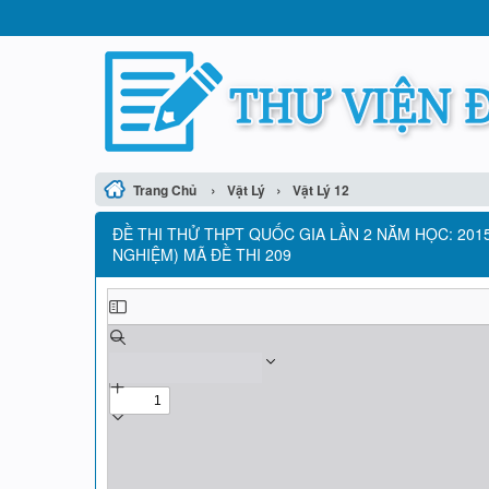
›
›
Trang Chủ
Vật Lý
Vật Lý 12
ĐỀ THI THỬ THPT QUỐC GIA LẦN 2 NĂM HỌC: 2015 
NGHIỆM) MÃ ĐỀ THI 209