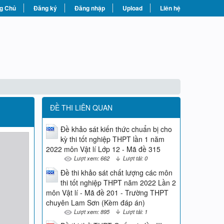
g Chủ
Đăng ký
Đăng nhập
Upload
Liên hệ
ĐỀ THI LIÊN QUAN
Đề khảo sát kiến thức chuẩn bị cho
kỳ thi tốt nghiệp THPT lần 1 năm
2022 môn Vật lí Lớp 12 - Mã đề 315
Lượt xem: 662
Lượt tải: 0
Đề thi khảo sát chất lượng các môn
thi tốt nghiệp THPT năm 2022 Lần 2
môn Vật lí - Mã đề 201 - Trường THPT
chuyên Lam Sơn (Kèm đáp án)
Lượt xem: 895
Lượt tải: 1