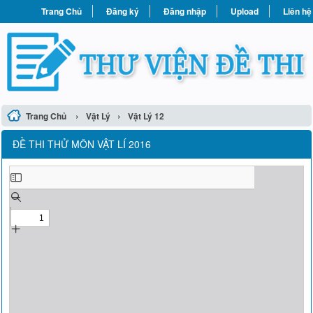
Trang Chủ
Đăng ký
Đăng nhập
Upload
Liên hệ
›
›
Trang Chủ
Vật Lý
Vật Lý 12
ĐỀ THI THỬ MÔN VẬT LÍ 2016