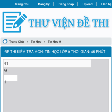
Trang Chủ
Đăng ký
Đăng nhập
Upload
Liên hệ
›
›
Trang Chủ
Tin Học
Tin Học 9
ĐỀ THI KIỂM TRA MÔN: TIN HỌC LỚP 9 THỜI GIAN: 45 PHÚT