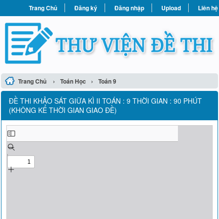
Trang Chủ
Đăng ký
Đăng nhập
Upload
Liên hệ
›
›
Trang Chủ
Toán Học
Toán 9
ĐỀ THI KHẢO SÁT GIỮA KÌ II TOÁN : 9 THỜI GIAN : 90 PHÚT
(KHÔNG KỂ THỜI GIAN GIAO ĐỀ)