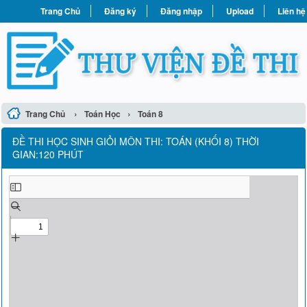
Trang Chủ
Đăng ký
Đăng nhập
Upload
Liên hệ
›
›
Trang Chủ
Toán Học
Toán 8
ĐỀ THI HỌC SINH GIỎI MÔN THI: TOÁN (KHỐI 8) THỜI
GIAN:120 PHÚT