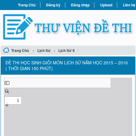
Trang Chủ
Đăng ký
Đăng nhập
Upload
Liên hệ
›
›
Trang Chủ
Lịch Sử
Lịch Sử 9
ĐỀ THI HỌC SINH GIỎI MÔN LỊCH SỬ NĂM HỌC 2015 – 2016
( THỜI GIAN 150 PHÚT)