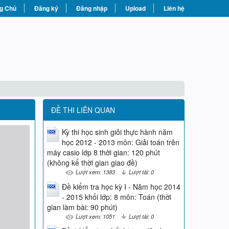
g Chủ
Đăng ký
Đăng nhập
Upload
Liên hệ
ĐỀ THI LIÊN QUAN
Kỳ thi học sinh giỏi thực hành năm
học 2012 - 2013 môn: Giải toán trên
máy casio lớp 8 thời gian: 120 phút
(không kể thời gian giao đề)
Lượt xem: 1383
Lượt tải: 0
Đề kiểm tra học kỳ I - Năm học 2014
- 2015 khối lớp: 8 môn: Toán (thời
gian làm bài: 90 phút)
Lượt xem: 1051
Lượt tải: 0