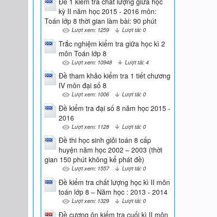
Đề 1 kiểm tra chất lượng giữa học
kỳ II năm học 2015 - 2016 môn:
Toán lớp 8 thời gian làm bài: 90 phút
Lượt xem: 1259
Lượt tải: 0
Trắc nghiệm kiểm tra giữa học kì 2
môn Toán lớp 8
Lượt xem: 10948
Lượt tải: 4
Đề tham khảo kiểm tra 1 tiết chương
IV môn đại số 8
Lượt xem: 1006
Lượt tải: 0
Đề kiểm tra đại số 8 năm học 2015 -
2016
Lượt xem: 1128
Lượt tải: 0
Đề thi học sinh giỏi toán 8 cấp
huyện năm học 2002 – 2003 (thời
gian 150 phút không kể phát đề)
Lượt xem: 1557
Lượt tải: 0
Đề kiểm tra chất lượng học kì II môn
toán lớp 8 – Năm học : 2013 - 2014
Lượt xem: 1329
Lượt tải: 0
Đề cương ôn kiểm tra cuối kì II môn