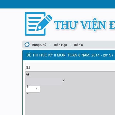
›
›
Trang Chủ
Toán Học
Toán 8
ĐỀ THI HỌC KỲ II MÔN: TOÁN 8 NĂM: 2014 - 2015 (