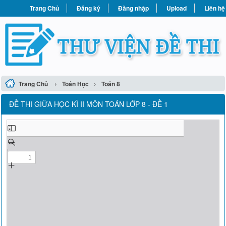
Trang Chủ
Đăng ký
Đăng nhập
Upload
Liên hệ
›
›
Trang Chủ
Toán Học
Toán 8
ĐỀ THI GIỮA HỌC KÌ II MÔN TOÁN LỚP 8 - ĐỀ 1