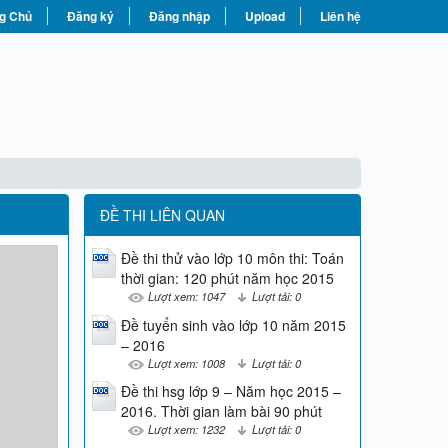
g Chủ
Đăng ký
Đăng nhập
Upload
Liên hệ
ĐỀ THI LIÊN QUAN
Đề thi thử vào lớp 10 môn thi: Toán
thời gian: 120 phút năm học 2015
Lượt xem: 1047
Lượt tải: 0
Đề tuyển sinh vào lớp 10 năm 2015
– 2016
Lượt xem: 1008
Lượt tải: 0
Đề thi hsg lớp 9 – Năm học 2015 –
2016. Thời gian làm bài 90 phút
Lượt xem: 1232
Lượt tải: 0