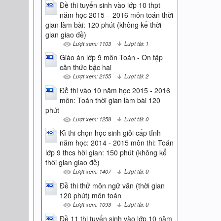
Đề thi tuyển sinh vào lớp 10 thpt
năm học 2015 – 2016 môn toán thời
gian làm bài: 120 phút (không kể thời
gian giao đề)
Lượt xem: 1103
Lượt tải: 1
Giáo án lớp 9 môn Toán - Ôn tập
căn thức bậc hai
Lượt xem: 2155
Lượt tải: 2
Đề thi vào 10 năm học 2015 - 2016
môn: Toán thời gian làm bài 120
phút
Lượt xem: 1258
Lượt tải: 0
Kì thi chọn học sinh giỏi cấp tỉnh
năm học: 2014 - 2015 môn thi: Toán
lớp 9 thcs hời gian: 150 phút (không kể
thời gian giao đề)
Lượt xem: 1407
Lượt tải: 0
Đề thi thử môn ngữ văn (thời gian
120 phút) môn toán
Lượt xem: 1093
Lượt tải: 0
Đề 11 thi tuyển sinh vào lớp 10 năm