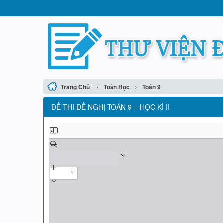
›
›
Trang Chủ
Toán Học
Toán 9
ĐỀ THI ĐỀ NGHỊ TOÁN 9 – HỌC KÌ II