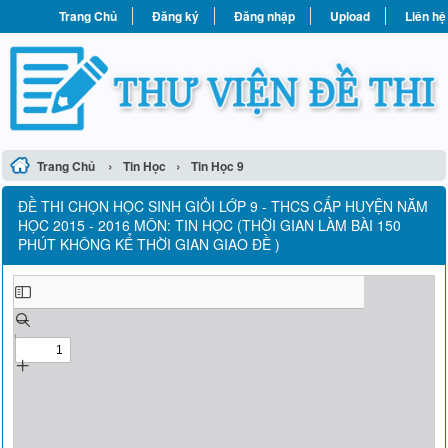
Trang Chủ
Đăng ký
Đăng nhập
Upload
Liên hệ
›
›
Trang Chủ
Tin Học
Tin Học 9
ĐỀ THI CHỌN HỌC SINH GIỎI LỚP 9 - THCS CẤP HUYỆN NĂM
HỌC 2015 - 2016 MÔN: TIN HỌC (THỜI GIAN LÀM BÀI 150
PHÚT KHÔNG KỂ THỜI GIAN GIAO ĐỀ )