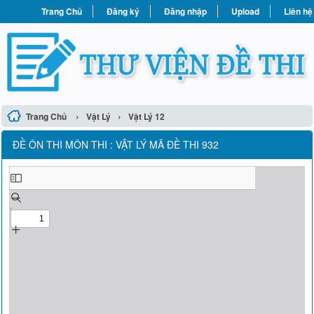
Trang Chủ
Đăng ký
Đăng nhập
Upload
Liên hệ
›
›
Trang Chủ
Vật Lý
Vật Lý 12
ĐỀ ÔN THI MÔN THI : VẬT LÝ MÃ ĐỀ THI 932