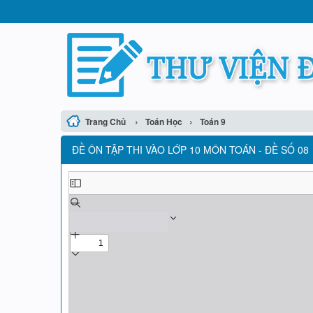
›
›
Trang Chủ
Toán Học
Toán 9
ĐỀ ÔN TẬP THI VÀO LỚP 10 MÔN TOÁN - ĐỀ SỐ 08