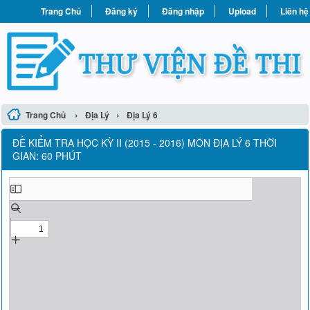
Trang Chủ
Đăng ký
Đăng nhập
Upload
Liên hệ
›
›
Trang Chủ
Địa Lý
Địa Lý 6
ĐỀ KIỂM TRA HỌC KỲ II (2015 - 2016) MÔN ĐỊA LÝ 6 THỜI
GIAN: 60 PHÚT